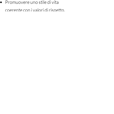
Promuovere uno stile di vita
coerente con i valori di rispetto,
amore e connessione con la natura e
con tutti gli esseri viventi.
Approccio metodologico
Il Percorso formativo proposto
considera le Costellazioni Sistemiche
come un’esperienza trasformativa
capace di mettere la persona in
contatto con la propria anima e con la
dimensione più autentica di Sé.
Accanto alla pratica della conduzione