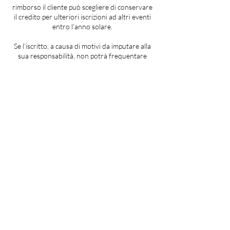
rimborso il cliente può scegliere di conservare
il credito per ulteriori iscrizioni ad altri eventi
entro l’anno solare.
Se l’iscritto, a causa di motivi da imputare alla
sua responsabilità, non potrà frequentare
l’evento, avrà diritto di rimborso della quota
versata solo e soltanto nel caso in cui la sua
rinuncia perverrà mediante comunicazione
scritta (mail, ecc.) entro 15 giorni prima la data
dell’evento, ovvero la quota di iscrizione
versata non potrà essere rimborsata in alcun
caso se la rinuncia perverrà dopo tale termine.
In caso di iscrizione oltre il limite dei 15 giorni
stabiliti per il recesso, ovvero negli ultimi 15
giorni prima dell’attivazione dell’evento,
l’utente accetta che venga meno ogni
possibilità di recesso dovuto a sua
responsabilità, ovvero accetta che in caso di
impossibilità a frequentare l’evento, non avrà
diritto ad alcun rimborso.